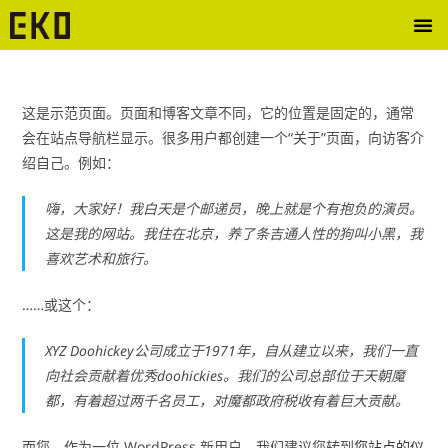
这是示范页面。页面和博客文章不同，它的位置是固定的，通常
会在站点导航栏显示。很多用户都创建一个“关于”页面，向访客介
绍自己。例如：
嗨，大家好！我白天是个邮递员，晚上就是个有抱负的演员。
这是我的网站。我住在北京，养了条吉通人性的狗叫小黑，我
喜欢艺术和旅行。
……或这个：
XYZ Doohickey公司成立于1971年，自从建立以来，我们一直
向社会贡献着优秀doohickies。我们的公司总部位于天朝魔
都，有着超过两千名员工，对魔都政府税收有着巨大贡献。
而您，作为一位 WordPress 新用户，我们建议您转到
您站点的仪