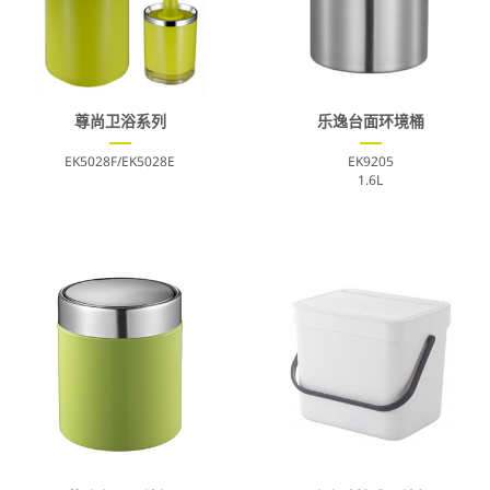
尊尚卫浴系列
乐逸台面环境桶
EK5028F/EK5028E
EK9205
1.6L