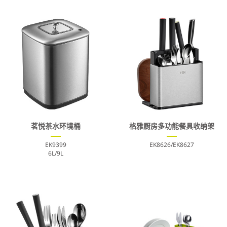
茗悦茶水环境桶
格雅厨房多功能餐具收纳架
EK9399
EK8626/EK8627
6L/9L