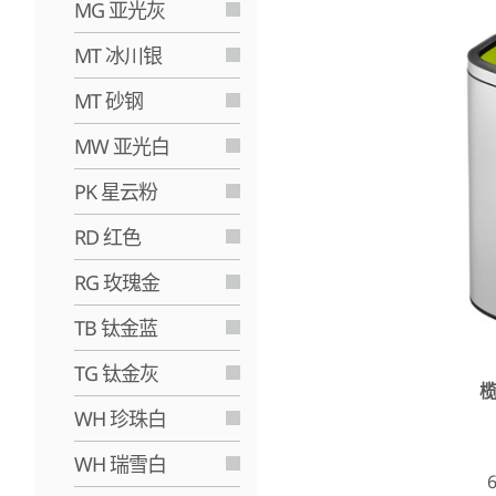
MG 亚光灰
MT 冰川银
MT 砂钢
MW 亚光白
PK 星云粉
RD 红色
RG 玫瑰金
TB 钛金蓝
TG 钛金灰
WH 珍珠白
WH 瑞雪白