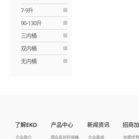
7-9升
90-130升
三内桶
双内桶
无内桶
了解EKO
产品中心
新闻资讯
招商
企业简介
感应系列环境桶
企业新闻
加盟优