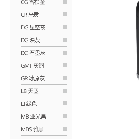
CG 香槟金
CR 米黄
DG 星空灰
DG 深灰
DG 石墨灰
GMT 灰钢
GR 冰原灰
LB 天蓝
LI 绿色
MB 亚光黑
MBS 雅黑