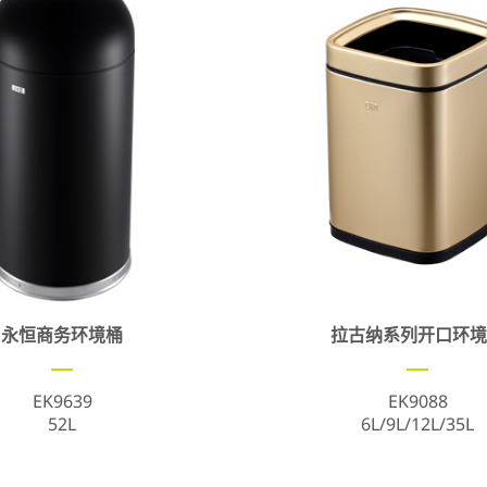
永恒商务环境桶
拉古纳系列开口环
EK9639
EK9088
52L
6L/9L/12L/35L