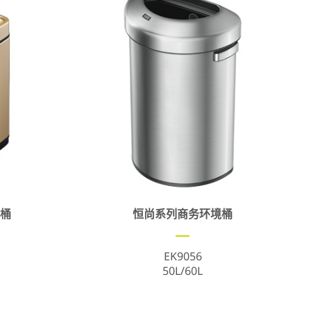
境桶
恒尚系列商务环境桶
EK9056
50L/60L