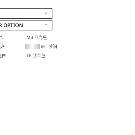
R OPTION
杏
MB 亚光黑
光灰
MT 砂钢
光白
TB 钛金蓝