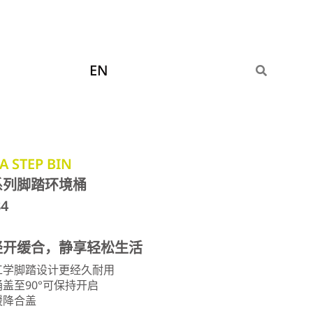
EN
A STEP BIN
系列脚踏环境桶
84
轻开缓合，静享轻松生活
体工学脚踏设计更经久耐用
桶盖至90°可保持开启
缓降合盖