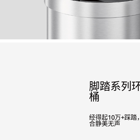
脚踏系列
桶
经得起10万+踩踏
合静美无声