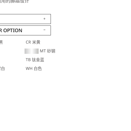
久耐用的脚踏设计
R OPTION
黑
CR 米黄
MT 砂钢
TB 钛金蓝
雪白
WH 白色