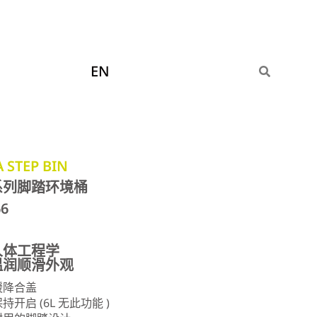
EN
 STEP BIN
系列脚踏环境桶
66
人体工程学
温润顺滑外观
缓降合盖
持开启 (6L 无此功能 )