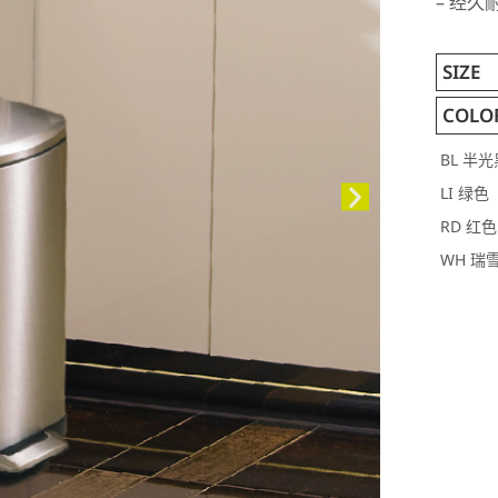
– 经
SIZE
COLO
BL 半光
LI 绿色
RD 红色
WH 瑞