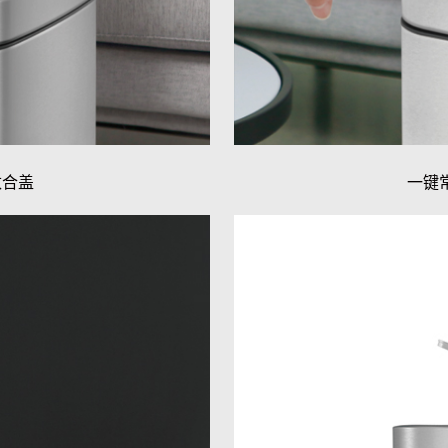
数合盖
一键