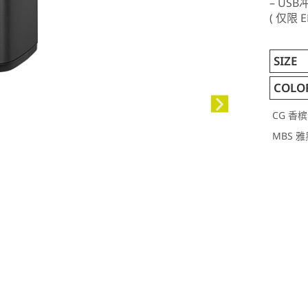
– US
( 仅限 E
SIZE
COLO
CG 香
MBS 雅