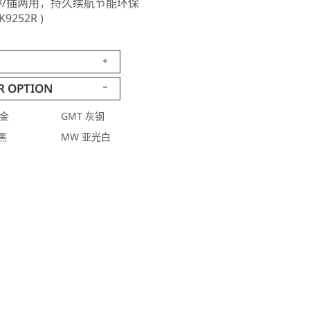
B冲/插两用，持久续航节能环保
K9252R )
R OPTION
槟金
GMT 灰钢
黑
MW 亚光白