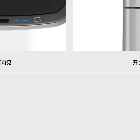
晰可见
开