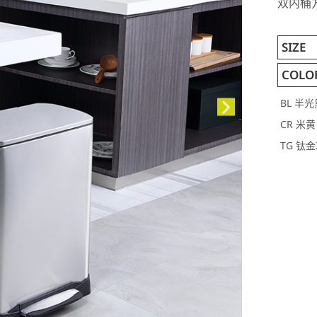
双内桶
SIZE
COLO
BL 半光
CR 米黄
TG 钛