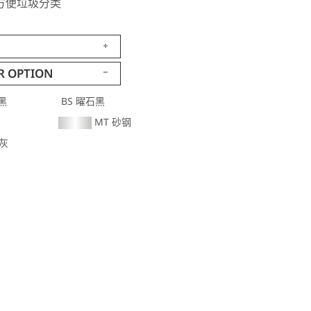
方便垃圾分类
R OPTION
黑
BS 曜石黑
MT 砂钢
金灰