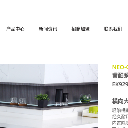
产品中心
新闻资讯
招商加盟
联系我们
NEO-
睿酷
EK92
横向
轻触桶
经久耐
内置除