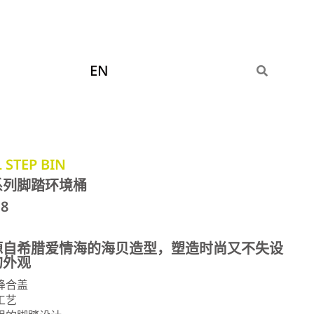
EN
 STEP BIN
系列脚踏环境桶
18
源自希腊爱情海的海贝造型，塑造时尚又不失设
的外观
降合盖
工艺