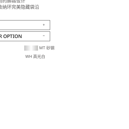
用的脚踏设计
收纳环完美隐藏袋沿
R OPTION
MT 砂钢
WH 高光白